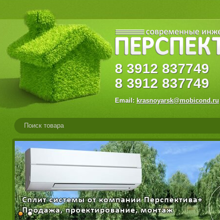
8
3912
83774
8
3912
837749
Email:
krasnoyarsk@mobicond.ru