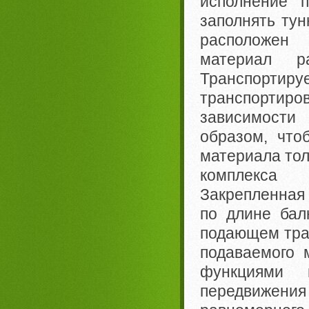
исполнение п
заполнять тун
расположен 
материал р
Транспорти
транспортиро
зависимости
образом, что
материала тол
комплекса
Закрепленная 
по длине бал
подающем тра
подаваемого 
функциями
передвижен