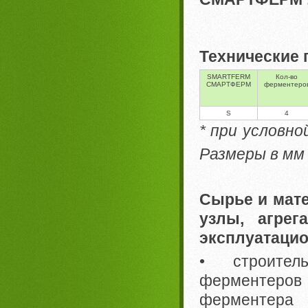
Технические
SMARTFERM
Кол-во
СМАРТФЕРМ
ферментеро
S
4
* при условно
Размеры в мм
Сырье и мате
узлы, агре
эксплуатацио
• строител
ферментеров 
ферментера