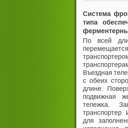
Система фро
типа обеспе
ферментерны
По всей дли
перемещае
транспортеро
транспортер
Въездная теле
с обеих стор
длине. Повер
подвижная ж
тележка. За
транспортер 
для заполнен