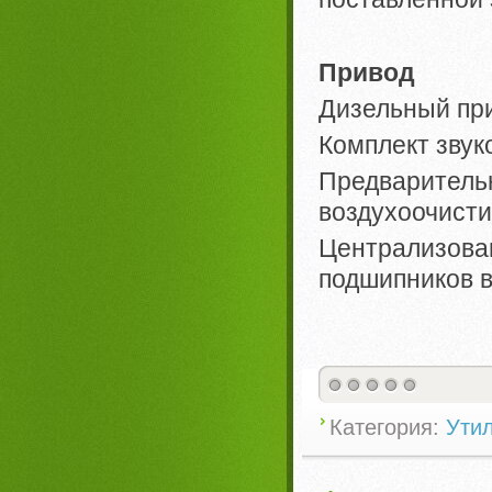
Привод
Дизельный пр
Комплект звук
Предварите
воздухоочисти
Централизо
подшипников 
Категория:
Ути