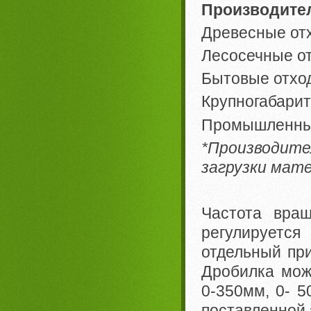
Производите
Древесные отх
Лесосечные от
Бытовые отход
Крупногабарит
Промышленные
*Производит
загрузки мат
Частота вращ
регулируется
отдельный при
Дробилка мож
0-350мм, 0- 5
поставленной 