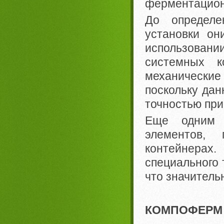
ферментацион
До определе
установки он
использовании
системных к
механические 
поскольку дан
точностью при
Еще одним 
элементов, 
контейнерах.
специального 
что значитель
КОМПОФЕРМ С