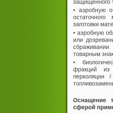
защищенного 
• аэробную о
остаточного
заготовки мат
• аэробную об
или дозреван
сбраживании
товарным зна
• биологиче
фракций из 
перколяции 
топливозамен
Оснащение т
сферой прим