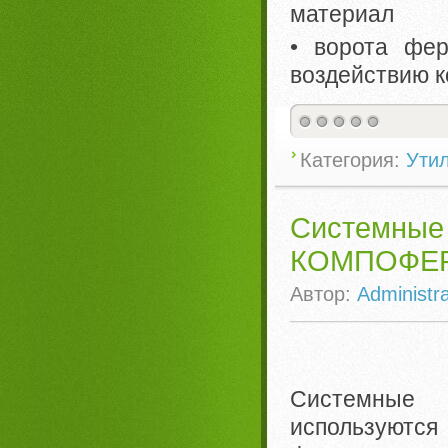
материал
• ворота фер
воздействию к
Категория:
Ути
Системн
КОМПОФЕ
Автор:
Administra
Системные
использую