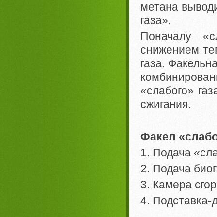
метана выводи
газа».
Поначалу «с
снижением те
газа. Факельн
комбинирова
«слабого» га
сжигания.
Факел «слабо
1. Подача «сла
2. Подача био
3. Камера сго
4. Подставка-