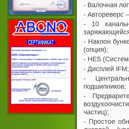
- Валочная лоп
- Автореверс –
- 10 каналь
заряжающейся
- Наклон бунк
(опция);
- HES (Систем
- Дисплей IFM;
- Централь
подшипников;
- Предвари
воздухоочис
частиц);
- Простое об