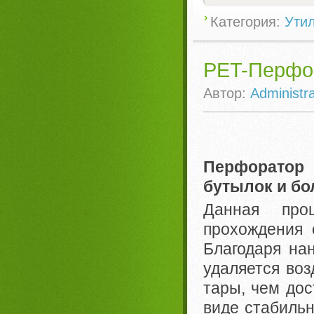
Категория:
Ути
PET-Перфо
Автор:
Administra
Перфоратор
бутылок и бо
Данная про
прохождения 
Благодаря на
удаляется воз
тары, чем дос
виде стабильн