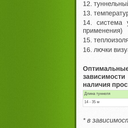
12. туннельны
13. температу
14. система 
применения)
15. теплоизол
16. лючки виз
Оптимальны
зависимост
наличия прос
Длина туннеля
14 - 35 м
* в зависимо