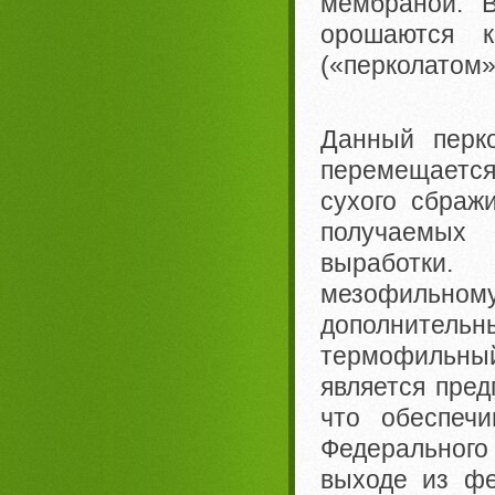
мембраной. В
орошаются к
(«перколатом»
Данный перк
перемещаетс
сухого сбражи
получаемых
выработки.
мезофильном
дополнитель
термофильн
является пред
что обеспеч
Федерального 
выходе из фе