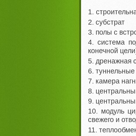
1. строительн
2. субстрат
3. полы с вс
4. система по
конечной цели
5. дренажная 
6. туннельные
7. камера наг
8. центральны
9. центральны
10. модуль ци
свежего и отв
11. теплообме