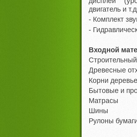
дисплей (ур
двигатель и т.д.
- Комплект зву
- Гидравличес
Входной мате
Строительный
Древесные от
Корни деревье
Бытовые и пр
Матрасы
Шины
Рулоны бумаг