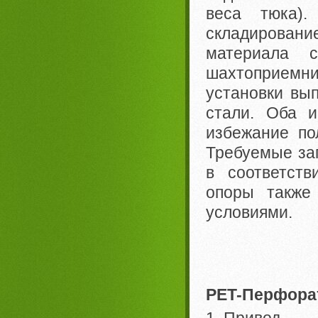
веса тюка)
складировани
материала 
шахтоприемн
установки вып
стали. Оба и
избежание по
Требуемые за
в соответст
опоры также
условиями.
PET-Перфора
1. Привод