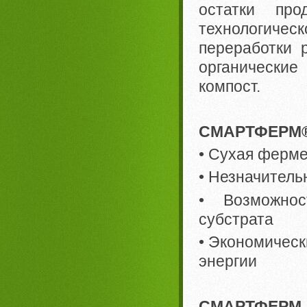
остатки про
технологическ
переработки р
органические
компост.
СМАРТФЕРМ®,
• Сухая ферм
• Незначитель
• Возможнос
субстрата
• Экономическ
энергии
СМАРТФЕРМ 