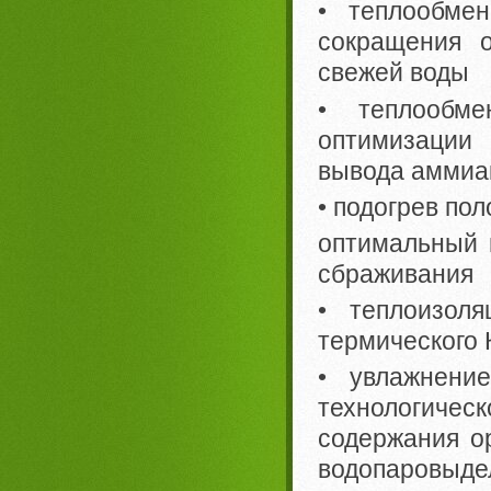
• теплообме
сокращения 
свежей воды
• теплообме
оптимизации
вывода аммиак
• подогрев по
оптимальный 
сбраживания
• теплоизоля
термического
• увлажнени
технологиче
содержания о
водопаровыдел