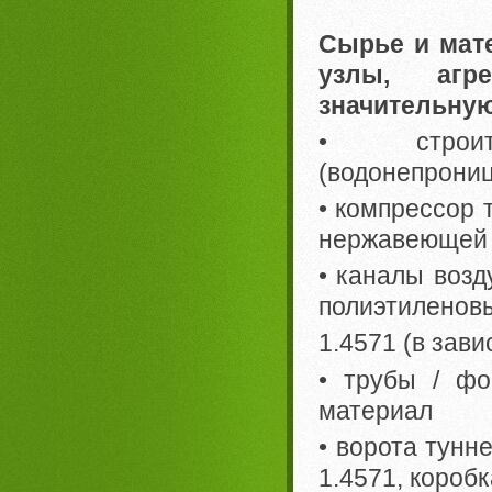
Сырье и мат
узлы, агр
значительную
• строите
(водонепрониц
• компрессор 
нержавеющей с
• каналы возд
полиэтиленов
1.4571 (в зав
• трубы / фо
материал
• ворота тунн
1.4571, короб