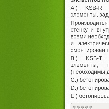
A.) KSB-R 
элементы, зад
Производится
стенку и вну
всеми необхо
и электричес
смонтирован 
B.) KSB-T 
элементы, г
(необходимы д
C.) бетониров
D.) бетониров
E.) бетониров