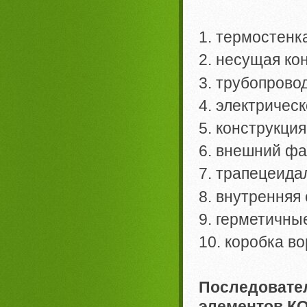
1. термостенк
2. несущая ко
3. трубопрово
4. электричес
5. конструкци
6. внешний фа
7. трапецеида
8. внутренняя
9. герметичны
10. коробка во
Последовате
элементов 