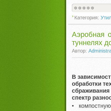
Категория:
Ути
Аэробная о
туннелях д
Автор:
Administra
В зависимост
обработки те
сбраживания
спектр разно
• компостную