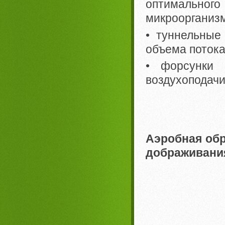
оптимальн
микроорганиз
• туннельные
объема потока
• форсунки 
воздухоподачи
Аэробная обр
дображивания