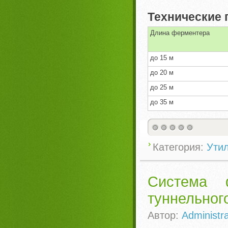
Технические
Длина ферментера
до 15 м
до 20 м
до 25 м
до 35 м
Категория:
Ути
Система ф
туннельног
Автор:
Administra