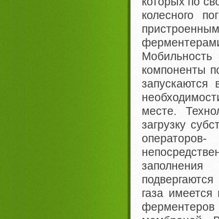
которых по св
колесного по
пристроенны
ферментерам
Мобильность 
компоненты по
запускаются 
необходимост
месте. Техн
загрузку суб
операторов-
непосредстве
заполнения
подвергаются
газа имеется
ферментеро