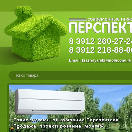
8
3912
260-27
8
3912
218-88-0
Email:
krasnoyarsk@mobicond.ru