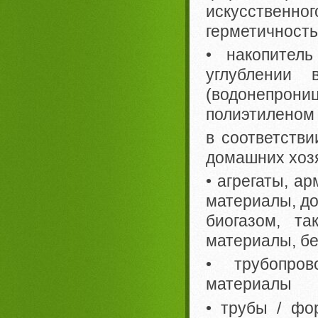
искусстве
герметичность
• накопитель
углублении 
(водонепрон
полиэтиленом 
в соответстви
домашних хоз
• агрегаты, а
материалы, до
биогазом, та
материалы, бе
• трубопров
материалы
• трубы / фо