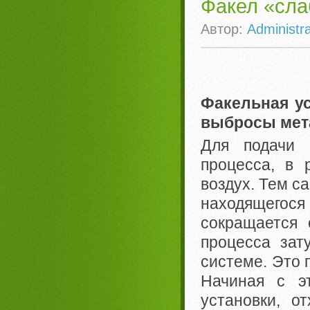
Факел «сла
Автор:
Administra
Факельная ус
выбросы мет
Для подачи 
процесса, в 
воздух. Тем с
находящегося
сокращается 
процесса зат
системе. Это 
Начиная с э
установки, о