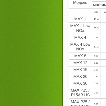
Модель
макси
кВт
к
MAX 1
41,4
MAX 1 Low
35,5
NOx
MAX 4
59
MAX 4 Low
47,3
NOx
MAX 8
105
MAX 12
130
MAX 15
190
MAX 20
237
MAX 30
319
MAX P15 /
190
P15AB HS
MAX P25 /
300