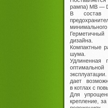
Поставляется 
рампа) MB — 
В состав м
предохранит
минимального
Герметичный 
дизайна.
Компактные р
шума.
Удлиненная 
оптимально
эксплуатации
дает возможн
в котлах с по
Для упрощен
крепление, за