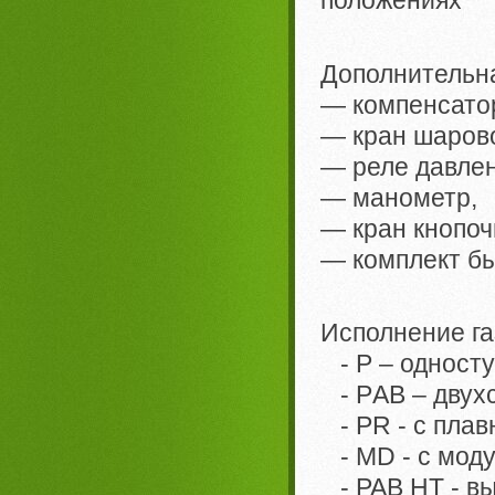
положениях
Дополнительн
— компенсатор
— кран шаров
— реле давлен
— манометр,
— кран кнопоч
— комплект бы
Исполнение га
- Р – одност
- РAB – двух
- PR - с плав
- MD - с мод
- PAB HT - в