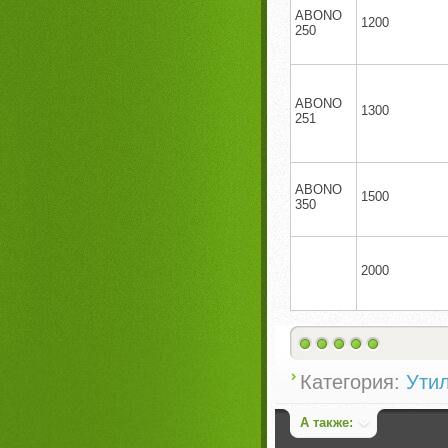
ABONO
1200
250
ABONO
1300
251
ABONO
1500
350
2000
Категория:
Ути
А также: