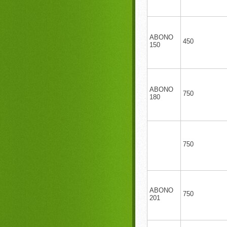
ABONO
450
150
ABONO
750
180
750
ABONO
750
201