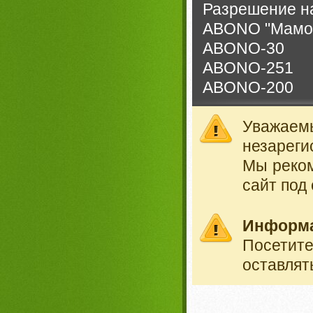
Разрешение на
ABONO "Мамо
ABONO-30
ABONO-251
ABONO-200
Уважае
незареги
Мы реко
сайт под
Информ
Посетит
оставлят