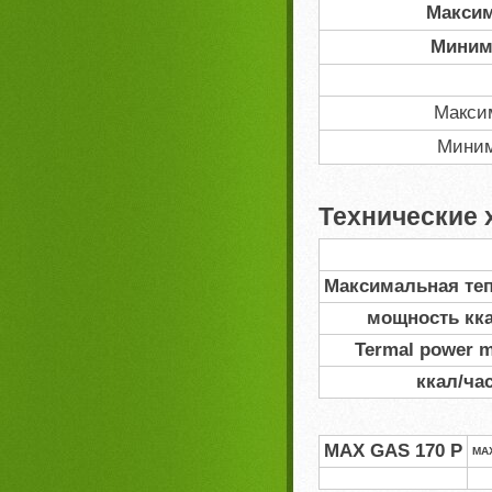
Максим
Миним
Макси
Миним
Технические 
Максимальная теп
мощность кка
Termal power m
ккал/ча
MAX GAS 170 P
MA