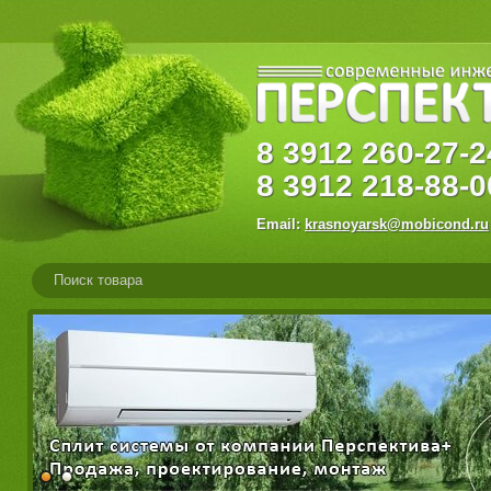
8
3912
260-27
8
3912
218-88-0
Email:
krasnoyarsk@mobicond.ru