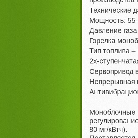
Технические д
Мощность: 55-
Давление газа
Горелка моно
Тип топлива – 
2х-ступенчата
Cервопривод 
Непрерывная в
Антивибрацио
Моноблочны
регулировани
80 мг/кВтч).