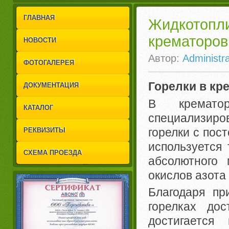
1
2
ГЛАВНАЯ
Жидкотоп
крематоров
НОВОСТИ
Автор:
Administra
ФОТОГАЛЕРЕЯ
Горелки в кр
ДОКУМЕНТАЦИЯ
В кремато
КАТАЛОГ
специализир
горелки с пос
РЕКВИЗИТЫ
используется
СХЕМА ПРОЕЗДА
абсолютного
окислов азота
Благодаря пр
горелках до
достигается