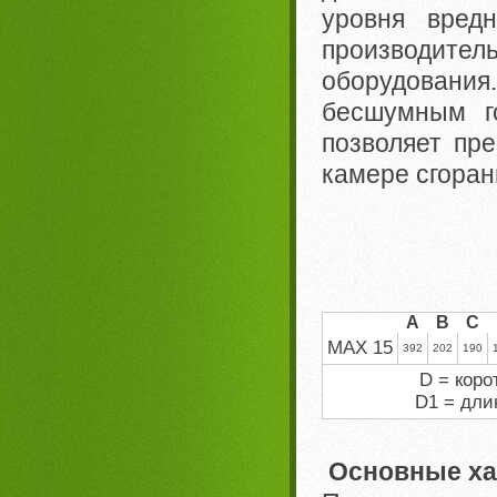
уровня вред
производит
оборудования.
бесшумным го
позволяет пр
камере сгоран
A
B
C
MAX 15
392
202
190
D = коро
D1 = дли
Основные ха