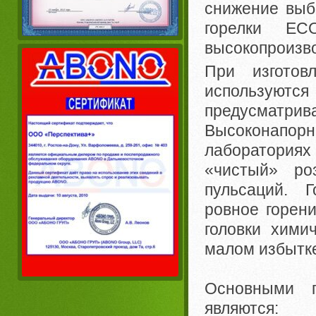
снижение выб
горелки EC
высокопроизв
При изготов
используются
предусматрив
Высоконапор
лаборатория
«чистый» ро
пульсаций. 
ровное горени
головки хими
малом избытке
Основными 
являются: