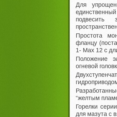
Для упрощен
единственный
подвесить
пространстве
Простота мо
фланцу (поста
1- Мах 12 с дл
Положение эл
огневой головк
Двухступенча
гидроприводом
Разработанны
“желтым плам
Горелки серии
для мазута с в