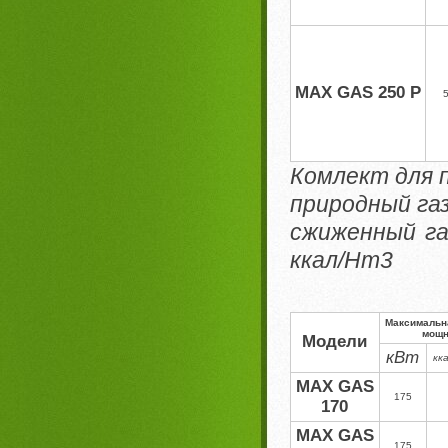
MAX GAS 250 P
Комлект для 
природный газ
сжиженный газ
ккал/Hm3
Максимальн
мощн
Модели
кВт
кк
MAX GAS
175
170
MAX GAS
175