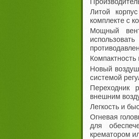
Производитель
Литой корпус
комплекте с к
Мощный вент
использов
противодавлен
Компактность 
Новый воздуш
системой регу
Переходник 
внешним возду
Легкость и бы
Огневая голов
для обеспеч
крематором ил