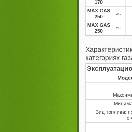
170
MAX GAS
240
250
MAX GAS
240
250
Характерист
категориях газ
Эксплуатаци
Модел
Максима
Минима
Вид топлива: п
сг