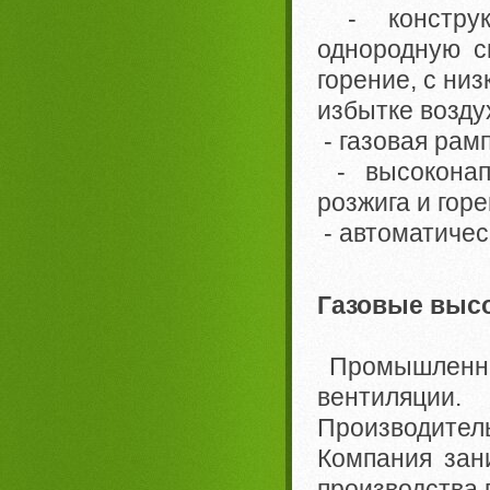
- конструкц
однородную с
горение, с ни
избытке возду
- газовая рам
- высоконап
розжига и горе
- автоматичес
Газовые выс
Промышленн
вентиляции.
Производите
Компания зан
производства